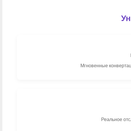
Ун
Мгновенные конвертац
Реальное отс